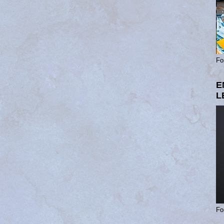
Fo
E
L
Fo