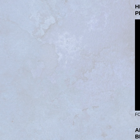
H
P
FO
A
B