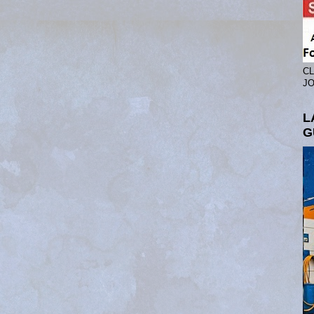
CL
JO
L
G