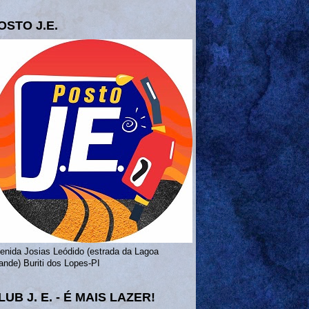
OSTO J.E.
enida Josias Leódido (estrada da Lagoa
ande) Buriti dos Lopes-PI
LUB J. E. - É MAIS LAZER!