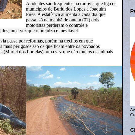
Acidentes são freqüentes na rodovia que liga os
municípios de Buriti dos Lopes a Joaquim
P
Pires. A estatística aumenta a cada dia que
passa, só na manhã de ontem (07) dois
motoristas perderam o controle e
ulos, uma vez que o prejuízo é inevitável.
ovia passa por reformas, porém há trechos em que
 mais perigosos são os que ficam entre os povoados
is (Murici dos Portelas), uma vez que não muitos os animais
Av
Gr
C