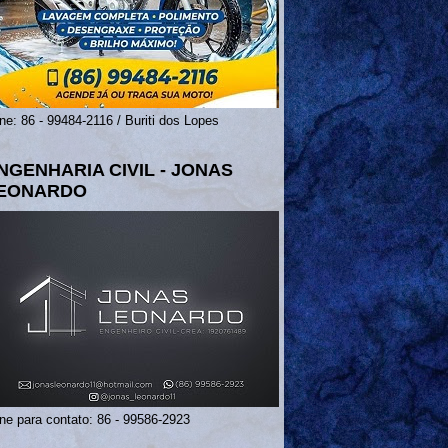
ne: 86 - 99484-2116 / Buriti dos Lopes
NGENHARIA CIVIL - JONAS
EONARDO
ne para contato: 86 - 99586-2923