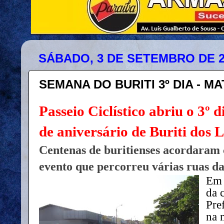
SÁBADO, 3 DE SETEMBRO DE 2
SEMANA DO BURITI 3º DIA - MAT
Passeio Ciclístico abriu o 3º
de aniversário de Buriti dos 
Centenas de buritienses acordaram 
evento que percorreu várias ruas da
Em 
da 
Pre
na 