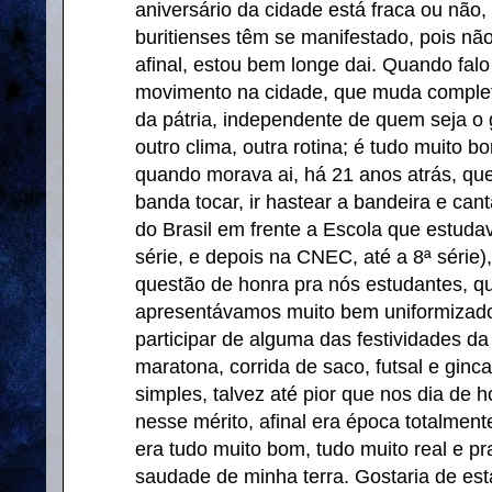
aniversário da cidade está fraca ou não,
buritienses têm se manifestado, pois nã
afinal, estou bem longe dai. Quando fal
movimento na cidade, que muda compl
da pátria, independente de quem seja o
outro clima, outra rotina; é tudo muito 
quando morava ai, há 21 anos atrás, que
banda tocar, ir hastear a bandeira e can
do Brasil em frente a Escola que estuda
série, e depois na CNEC, até a 8ª série
questão de honra pra nós estudantes, 
apresentávamos muito bem uniformizados
participar de alguma das festividades 
maratona, corrida de saco, futsal e ginc
simples, talvez até pior que nos dia de h
nesse mérito, afinal era época totalment
era tudo muito bom, tudo muito real e p
saudade de minha terra. Gostaria de est