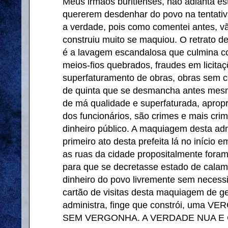
Meus irmãos buritienses, não adianta e
quererem desdenhar do povo na tentat
a verdade, pois como comentei antes, v
construiu muito se maquiou. O retrato d
é a lavagem escandalosa que culmina c
meios-fios quebrados, fraudes em licitaç
superfaturamento de obras, obras sem c
de quinta que se desmancha antes mes
de má qualidade e superfaturada, apropr
dos funcionários, são crimes e mais cri
dinheiro público. A maquiagem desta ad
primeiro ato desta prefeita lá no início
as ruas da cidade propositalmente foram
para que se decretasse estado de calam
dinheiro do povo livremente sem necessi
cartão de visitas desta maquiagem de ges
administra, finge que constrói, uma
SEM VERGONHA. A VERDADE NUA E 