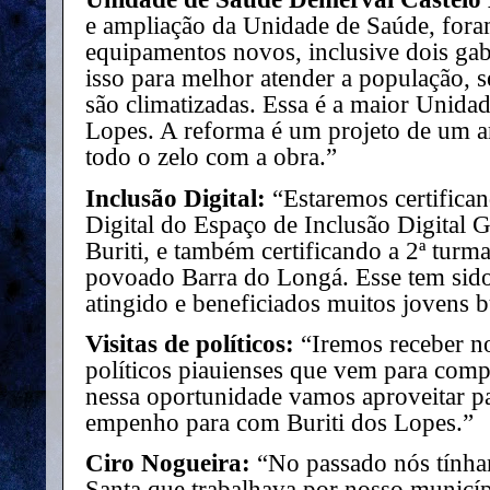
e ampliação da Unidade de Saúde, for
equipamentos novos, inclusive dois ga
isso para melhor atender a população, s
são climatizadas. Essa é a maior Unida
Lopes. A reforma é um projeto de um a
todo o zelo com a obra.”
Inclusão Digital:
“Estaremos certifican
Digital do Espaço de Inclusão Digital 
Buriti, e também certificando a 2ª tur
povoado Barra do Longá. Esse tem sid
atingido e beneficiados muitos jovens b
Visitas de políticos:
“Iremos receber no
políticos piauienses que vem para compa
nessa oportunidade vamos aproveitar pa
empenho para com Buriti dos Lopes.”
Ciro Nogueira:
“No passado nós tính
Santa que trabalhava por nosso municípi