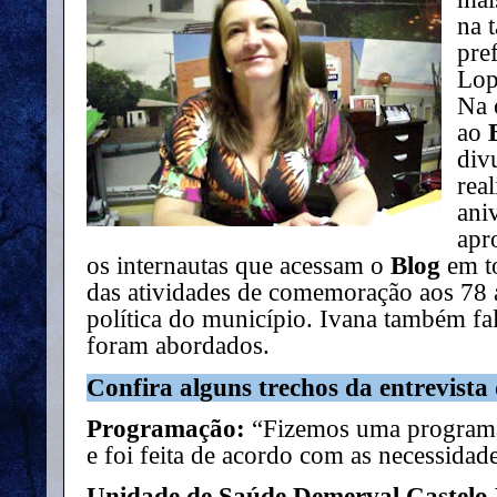
na 
pre
Lop
Na 
ao
div
rea
ani
apr
os internautas que acessam o
Blog
em to
das atividades de comemoração aos 78
política do município. Ivana também fa
foram abordados.
Confira alguns trechos da entrevista 
Programação:
“Fizemos uma programa
e foi feita de acordo com as necessidad
Unidade de Saúde Demerval Castelo