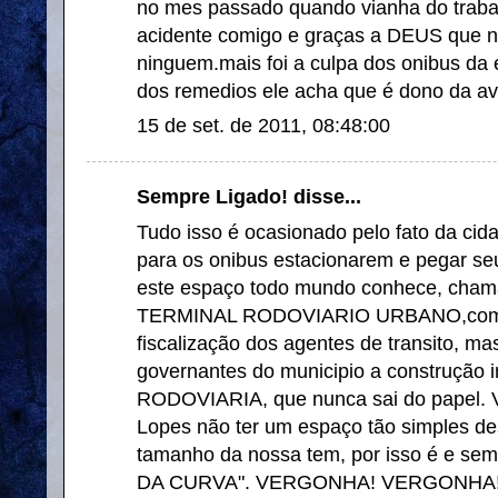
no mes passado quando vianha do trab
acidente comigo e graças a DEUS que 
ninguem.mais foi a culpa dos onibus d
dos remedios ele acha que é dono da ave
15 de set. de 2011, 08:48:00
Sempre Ligado! disse...
Tudo isso é ocasionado pelo fato da cid
para os onibus estacionarem e pegar se
este espaço todo mundo conhece, cha
TERMINAL RODOVIARIO URBANO,como 
fiscalização dos agentes de transito, m
governantes do municipio a construção 
RODOVIARIA, que nunca sai do papel. V
Lopes não ter um espaço tão simples de
tamanho da nossa tem, por isso é e se
DA CURVA". VERGONHA! VERGONHA!