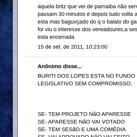
aquela britz que vei de parnaiba nâo ser
passam 30 minutos e depois tudo volta a 
esta mas baguvçado do q o balaio do g
foi viu o interesse dos vereadoures,a se
esta encerrada
15 de set. de 2011, 10:23:00
Anônimo disse...
BURITI DOS LOPES ESTA NO FUNDO
LEGISLATIVO SEM COMPROMISSO,
SE- TEM PROJETO NâO APARESSE
SE- APARESSE NâO VAI VOTADO
SE- TEM SESâO E UMA COMÉDIA
SE- VAI APROVADO NâO VAI FEITO