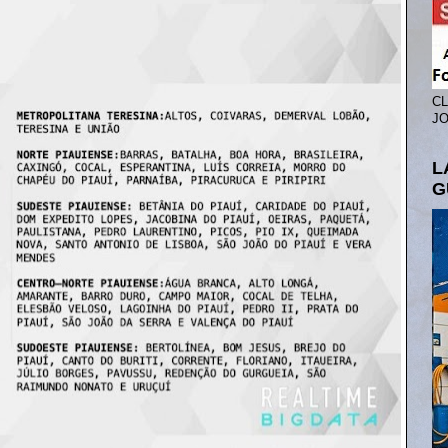
CL
JO
L
G