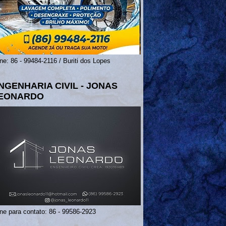
ne: 86 - 99484-2116 / Buriti dos Lopes
NGENHARIA CIVIL - JONAS
EONARDO
ne para contato: 86 - 99586-2923