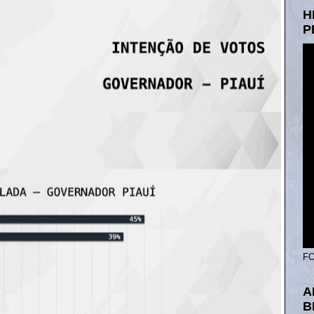
H
P
FO
A
B