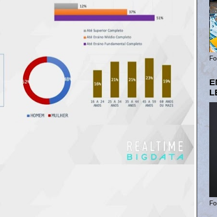
Fo
E
L
Fo