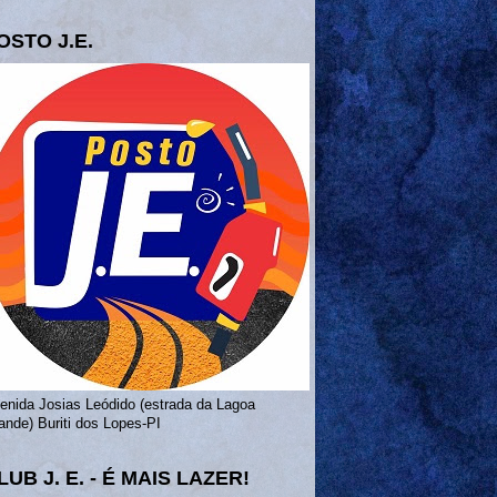
OSTO J.E.
enida Josias Leódido (estrada da Lagoa
ande) Buriti dos Lopes-PI
LUB J. E. - É MAIS LAZER!