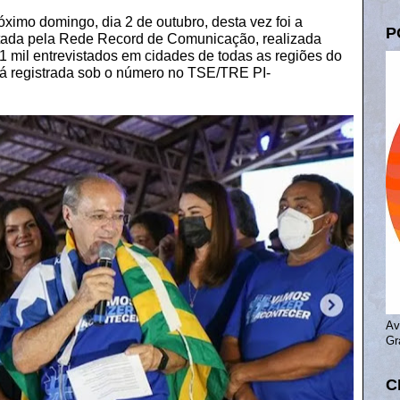
óximo domingo, dia 2 de outubro, desta vez foi a
P
atada pela Rede Record de Comunicação, realizada
1 mil entrevistados em cidades de todas as regiões do
stá registrada sob o número no TSE/TRE PI-
Av
Gr
C