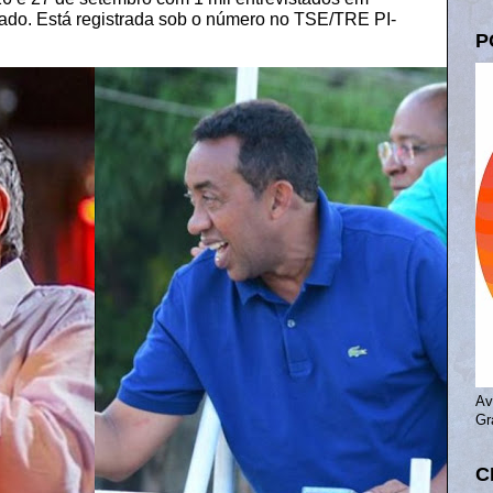
tado. Está registrada sob o número no TSE/TRE PI-
P
Av
Gr
C