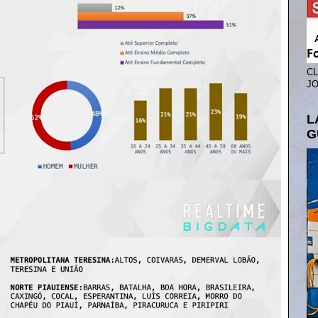
CL
JO
L
G