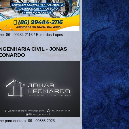
ne: 86 - 99484-2116 / Buriti dos Lopes
NGENHARIA CIVIL - JONAS
EONARDO
ne para contato: 86 - 99586-2923