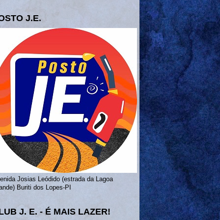
OSTO J.E.
enida Josias Leódido (estrada da Lagoa
ande) Buriti dos Lopes-PI
LUB J. E. - É MAIS LAZER!