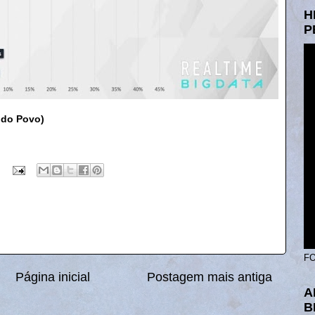
H
P
 do Povo)
FO
Página inicial
Postagem mais antiga
A
B