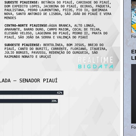
Fo
E
L
Fo