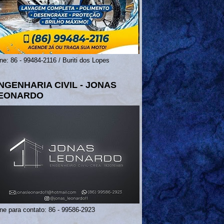
ne: 86 - 99484-2116 / Buriti dos Lopes
NGENHARIA CIVIL - JONAS
EONARDO
ne para contato: 86 - 99586-2923