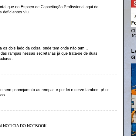
ortal que no Espaço de Capacitação Profissional aqui da
deficientes viu.
CL
JO
a os dois lado da coisa, onde tem onde não tem...
L
 das rampas nessas secretarias já que trata-se de duas
G
tadores.
o sem psanejamnto.as rempas e por lei e serve tambem p/ os
pas.
M NOTICIA DO NOTBOOK.