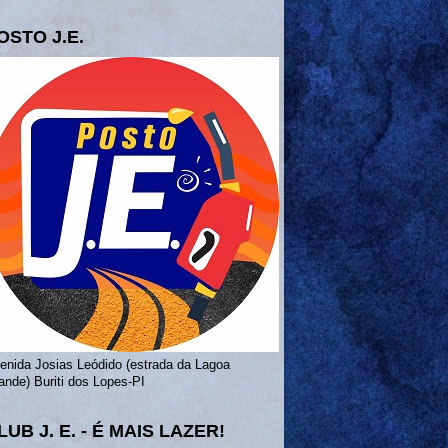
OSTO J.E.
enida Josias Leódido (estrada da Lagoa
ande) Buriti dos Lopes-PI
LUB J. E. - É MAIS LAZER!