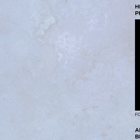
H
P
FO
A
B