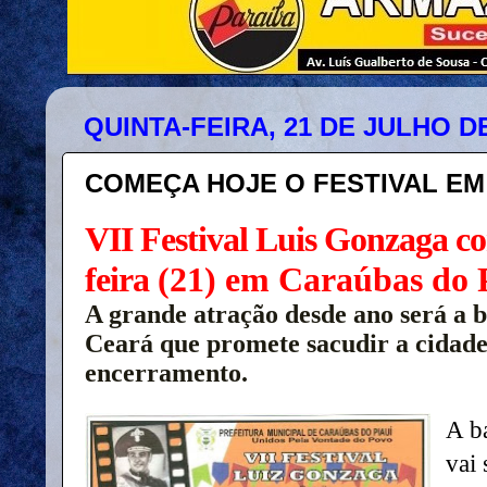
QUINTA-FEIRA, 21 DE JULHO DE
COMEÇA HOJE O FESTIVAL E
VII Festival Luis Gonzaga c
feira
(21) em Caraúbas do 
A grande atração desde ano será a 
Ceará que promete sacudir a cidade
encerramento.
A b
vai 