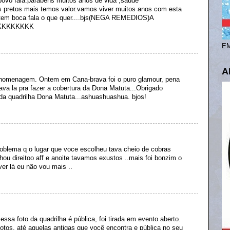
ovo fala.parabéns muitos anos de vida ,saude
s pretos mais temos valor.vamos viver muitos anos com esta
mtem boca fala o que quer....bjs(NEGA REMEDIOS)A
KKKKKKKK
EM
A
 homenagem. Ontem em Cana-brava foi o puro glamour, pena
ava la pra fazer a cobertura da Dona Matuta...Obrigado
da quadrilha Dona Matuta...ashuashuashua. bjos!
oblema q o lugar que voce escolheu tava cheio de cobras
ou direitoo aff e anoite tavamos exustos ..mais foi bonzim o
er lá eu não vou mais ..
ssa foto da quadrilha é pública, foi tirada em evento aberto.
tos, até aquelas antigas que você encontra e pública no seu