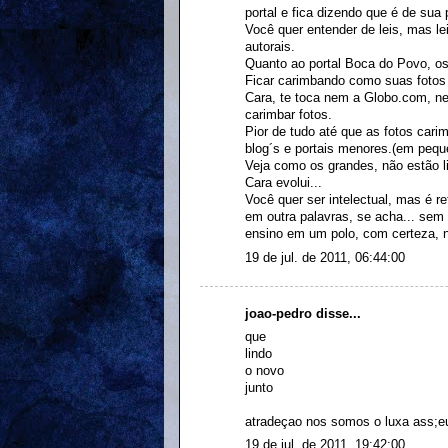
portal e fica dizendo que é de sua 
Você quer entender de leis, mas lei
autorais.
Quanto ao portal Boca do Povo, os
Ficar carimbando como suas fotos
Cara, te toca nem a Globo.com, 
carimbar fotos.
Pior de tudo até que as fotos car
blog´s e portais menores.(em pequ
Veja como os grandes, não estão li
Cara evolui...
Você quer ser intelectual, mas é re
em outra palavras, se acha... sem 
ensino em um polo, com certeza, nã
19 de jul. de 2011, 06:44:00
joao-pedro disse...
que
lindo
o novo
junto
atradeçao nos somos o luxa ass;e
19 de jul. de 2011, 19:42:00