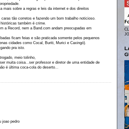
propriedade.
a mais sobre a regras e leis da internet e dos direitos
 caras tão corretos e fazendo um bom trabalho noticioso.
 históricas também é crime.
nem a Record, nem a Band.com andam preocupadas em
CL
JO
imbadas ficam feias e são praticada somente pelos pequenos
enas cidades como Cocal, Buriti, Murici e Caxingó).
L
gando pra isto.
G
trogado, meio tolinho,
ser muita coisa...ser professor e diretor de uma entidade de
o é última coca-cola do deserto...
u joao pedro