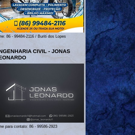
ne: 86 - 99484-2116 / Buriti dos Lopes
NGENHARIA CIVIL - JONAS
EONARDO
ne para contato: 86 - 99586-2923