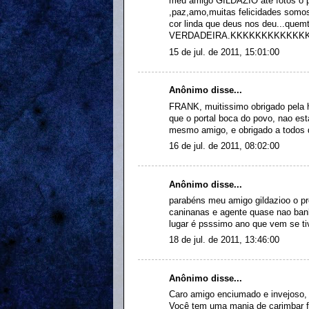
meu amigo GILDAZIO ate fotos o p
,paz,amo,muitas felicidades somo
cor linda que deus nos deu...que
VERDADEIRA.KKKKKKKKKKKK
15 de jul. de 2011, 15:01:00
Anônimo disse...
FRANK, muitissimo obrigado pela
que o portal boca do povo, nao est
mesmo amigo, e obrigado a todos 
16 de jul. de 2011, 08:02:00
Anônimo disse...
parabéns meu amigo gildazioo o pr
caninanas e agente quase nao banh
lugar é psssimo ano que vem se tiv
18 de jul. de 2011, 13:46:00
Anônimo disse...
Caro amigo enciumado e invejoso, e
Você tem uma mania de carimbar fo