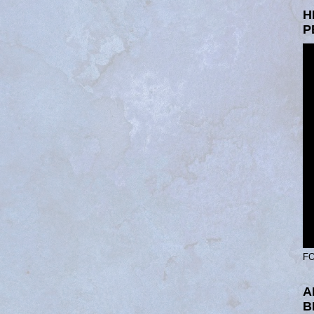
H
P
FO
A
B