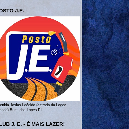
OSTO J.E.
enida Josias Leódido (estrada da Lagoa
ande) Buriti dos Lopes-PI
LUB J. E. - É MAIS LAZER!