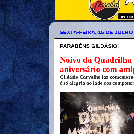
SEXTA-FEIRA, 15 DE JULHO
PARABÉNS GILDÁSIO!
Noivo da Quadrilha
aniversário com amig
Gildásio Carvalho faz comemoraç
é só alegria ao lado dos compone