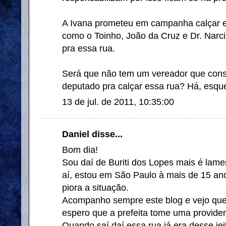
A Ivana prometeu em campanha calçar e
como o Toinho, João da Cruz e Dr. Narci
pra essa rua.
Será que não tem um vereador que co
deputado pra calçar essa rua? Há, esque
13 de jul. de 2011, 10:35:00
Daniel disse...
Bom dia!
Sou daí de Buriti dos Lopes mais é lame
aí, estou em São Paulo à mais de 15 ano
piora a situação.
Acompanho sempre este blog e vejo qu
espero que a prefeita tome uma providen
Quando saí daí essa rua já era desse jei