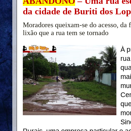
ABANDONO
– Uma rua esq
da cidade de Buriti dos Lop
Moradores queixam-se do acesso, da f
lixão que a rua tem se tornado
À p
rua
qua
mai
mun
Cen
que
mor
Sin