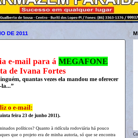
O DE 2011
M
ia e-mail para á
MEGAFONE
sta de Ivana Fortes
e ninguém, quantas vezes ela mandou me oferecer
la...”
iz o e-mail:
uinta feira 23 de junho 2011).
minados políticos? Quanto à ridícula rodoviária
há pouco
anques que o projeto era de minha autoria, só que se encontra
Co