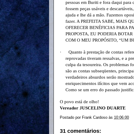
pessoas em Buriti e fora daqui para
fossem peças usáveis e descartáveis
ajuda e lhe dá a mão. Fazemos opos
fazer. A PREFEITA SABE, MAI
OFERECER BENÉFICIAS PARA PA
PROPOSTA, EU PODERIA BOTAR
COM O MEU PROPÓSITO, “UM B
·
Quanto à prestação de contas refe
reprovadas tiveram ressalvas, e a pr
culpa da tesoureira. Os problemas fo
são as contas subseqüentes, principa
verdadeiros absurdos serão mostrado
enriquecimentos ilícitos que vem ac
Como se um erro do passado justific
O povo está de olho!
Vereador JUSCELINO DUARTE
Postado por
Frank Cardoso
às
10:06:00
31 comentários: