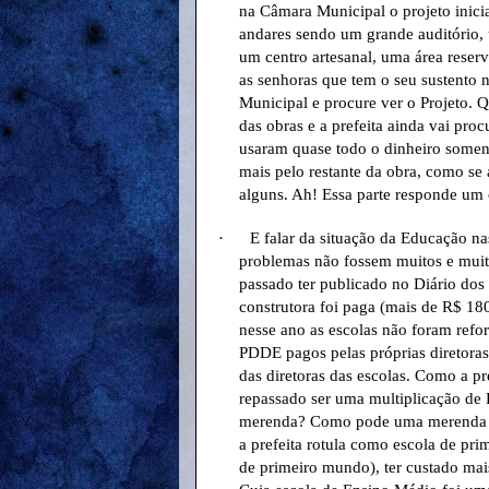
na Câmara Municipal o projeto inicia
andares sendo um grande auditório,
um centro artesanal, uma área reser
as senhoras que tem o seu sustento 
Municipal e procure ver o Projeto. Q
das obras e a prefeita ainda vai pro
usaram quase todo o dinheiro soment
mais pelo restante da obra, como se 
alguns. Ah! Essa parte responde um 
·
E falar da situação da Educação na
problemas não fossem muitos e muito
passado ter publicado no Diário dos 
construtora foi paga (mais de R$ 18
nesse ano as escolas não foram ref
PDDE pagos pelas próprias diretoras 
das diretoras das escolas. Como a pr
repassado ser uma multiplicação de R
merenda? Como pode uma merenda de
a prefeita rotula como escola de pr
de primeiro mundo), ter custado mai