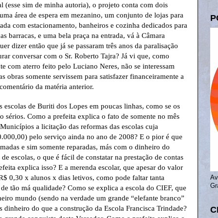
l (esse sim de minha autoria), o projeto conta com dois
 uma área de espera em mezanino, um conjunto de lojas para
P
vada com estacionamento, banheiros e cozinha dedicados para
nas barracas, e uma bela praça na entrada, vá à Câmara
uer dizer então que já se passaram três anos da paralisação
curar conversar com o Sr. Roberto Tajra? Já vi que, como
e com aterro feito pelo Luciano Neres, não se interessam
as obras somente servissem para satisfazer financeiramente a
comentário da matéria anterior.
s escolas de Buriti dos Lopes em poucas linhas, como se os
 sérios. Como a prefeita explica o fato de somente no mês
Municípios a licitação das reformas das escolas cuja
0.000,00) pelo serviço ainda no ano de 2008? E o pior é que
ormadas e sim somente reparadas, más com o dinheiro do
de escolas, o que é fácil de constatar na prestação de contas
efeita explica isso? E a merenda escolar, que apesar do valor
$ 0,30 x alunos x dias letivos, como pode faltar tanta
Av
Gr
 tão má qualidade? Como se explica a escola do CIEF, que
imeiro mundo (sendo na verdade um grande “elefante branco”
s dinheiro do que a construção da Escola Francisca Trindade?
C