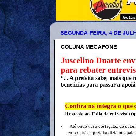
SEGUNDA-FEIRA, 4 DE JULH
COLUNA MEGAFONE
Juscelino Duarte env
para rebater entrevi
“... A prefeita sabe, mais qu
beneficias para passar a apoiá-
Confira na integra o que d
Resposta ao 3º dia da entrevista (q
·
Até onde vai a desfaçatez de deter
tempo atrás a prefeita dizia nos pal