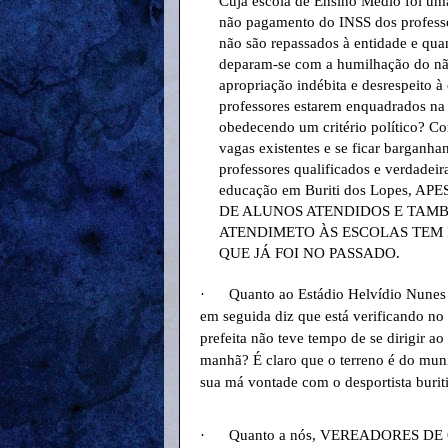
Cuja escola de Ensino Médio foi uma
não pagamento do INSS dos profess
não são repassados à entidade e qua
deparam-se com a humilhação do nã
apropriação indébita e desrespeito à
professores estarem enquadrados na 
obedecendo um critério político? Co
vagas existentes e se ficar barganh
professores qualificados e verdadei
educação em Buriti dos Lopes
DE ALUNOS ATENDIDOS E TAMB
ATENDIMETO ÀS ESCOLAS TEM
QUE JÁ FOI NO PASSADO.
·
Quanto ao Estádio Helvídio Nunes 
em seguida diz que está verificando no 
prefeita não teve tempo de se dirigir 
manhã? É claro que o terreno é do munic
sua má vontade com o desportista burit
·
Quanto a nós, VEREADORES DE OPO