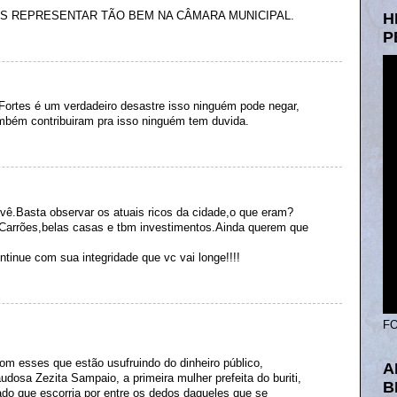
 REPRESENTAR TÃO BEM NA CÂMARA MUNICIPAL.
H
P
Fortes é um verdadeiro desastre isso ninguém pode negar,
ambém contribuiram pra isso ninguém tem duvida.
 vê.Basta observar os atuais ricos da cidade,o que eram?
.Carrões,belas casas e tbm investimentos.Ainda querem que
ntinue com sua integridade que vc vai longe!!!!
FO
om esses que estão usufruindo do dinheiro público,
A
saudosa Zezita Sampaio, a primeira mulher prefeita do buriti,
B
ado que escorria por entre os dedos daqueles que se