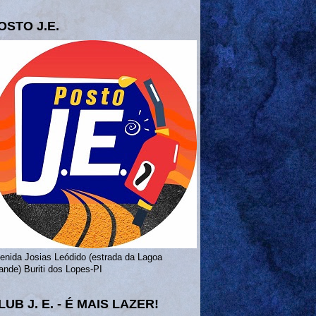
OSTO J.E.
enida Josias Leódido (estrada da Lagoa
ande) Buriti dos Lopes-PI
LUB J. E. - É MAIS LAZER!