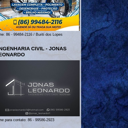
ne: 86 - 99484-2116 / Buriti dos Lopes
NGENHARIA CIVIL - JONAS
EONARDO
ne para contato: 86 - 99586-2923