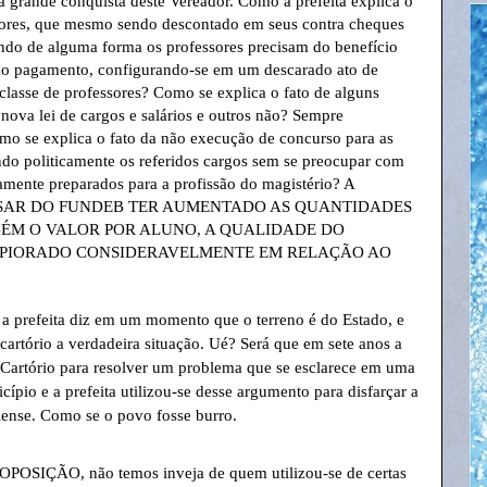
 grande conquista deste Vereador. Como a prefeita explica o
ores, que mesmo sendo descontado em seus contra cheques
ndo de alguma forma os professores precisam do benefício
o pagamento, configurando-se em um descarado ato de
 classe de professores? Como se explica o fato de alguns
nova lei de cargos e salários e outros não? Sempre
mo se explica o fato da não execução de concurso para as
ando politicamente os referidos cargos sem se preocupar com
ramente preparados para a profissão do magistério? A
, APESAR DO FUNDEB TER AUMENTADO AS QUANTIDADES
ÉM O VALOR POR ALUNO, A QUALIDADE DO
 PIORADO CONSIDERAVELMENTE EM RELAÇÃO AO
a prefeita diz em um momento que o terreno é do Estado, e
cartório a verdadeira situação. Ué? Será que em sete anos a
ao Cartório para resolver um problema que se esclarece em uma
ípio e a prefeita utilizou-se desse argumento para disfarçar a
iense. Como se o povo fosse burro.
SIÇÃO, não temos inveja de quem utilizou-se de certas