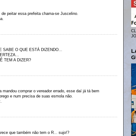
de peitar essa prefeita chama-se Juscelino.
ha.
CL
JO
 SABE O QUE ESTÁ DIZENDO...
L
ERTEZA...
G
Ê TEM A DIZER?
a mandou comprar o vereador errado, esse daí já tá bem
rego e num precisa de suas esmola não.
z.
arece que também não tem o R... sujo!?