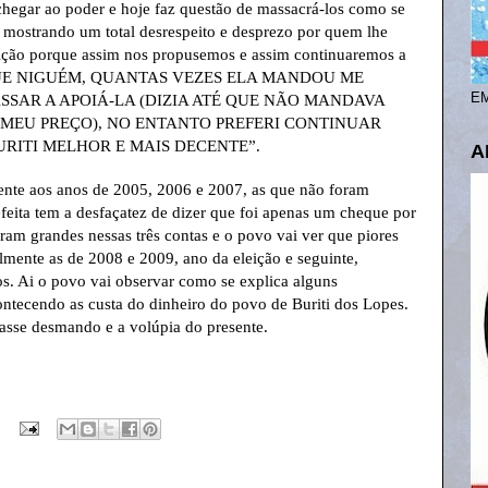
 chegar ao poder e hoje faz questão de massacrá-los como se
, mostrando um total desrespeito e desprezo por quem lhe
ição porque assim nos propusemos e assim continuaremos a
S QUE NIGUÉM, QUANTAS VEZES ELA MANDOU ME
SSAR A APOIÁ-LA (DIZIA ATÉ QUE NÃO MANDAVA
EM
 MEU PREÇO), NO ENTANTO PREFERI CONTINUAR
URITI MELHOR E MAIS DECENTE”.
A
rente aos anos de 2005, 2006 e 2007, as que não foram
efeita tem a desfaçatez de dizer que foi apenas um cheque por
ram grandes nessas três contas e o povo vai ver que piores
lmente as de 2008 e 2009, ano da eleição e seguinte,
s. Ai o povo vai observar como se explica alguns
ontecendo as custa do dinheiro do povo de Buriti dos Lopes.
asse desmando e a volúpia do presente.