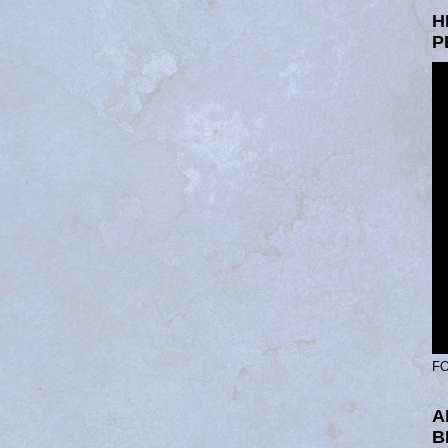
H
P
FO
A
B