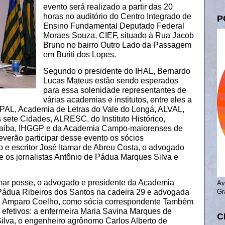
evento será realizado a partir das 20
horas no auditório do Centro Integrado de
P
Ensino Fundamental Deputado Federal
Moraes Souza, CIEF, situado à Rua Jacob
Bruno no bairro Outro Lado da Passagem
em Buriti dos Lopes.
Segundo o presidente do IHAL, Bernardo
Lucas Mateus estão sendo esperados
para essa solenidade representantes de
várias academias e institutos, entre eles a
PAL, Academia de Letras do Vale do Longá, ALVAL,
sete Cidades, ALRESC, do Instituto Histórico,
naíba, IHGGP e da Academia Campo-maiorenses de
everão participar desse evento os sócios
 e escritor José Itamar de Abreu Costa, o advogado
 e os jornalistas Antônio de Pádua Marques Silva e
ar posse, o advogado e presidente da Academia
Av
 Pádua Ribeiros dos Santos na cadeira 29 e advogada
Gr
do Amparo Coelho, como sócia correspondente Também
fetivos: a enfermeira Maria Savina Marques de
C
ilva, o engenheiro agrônomo Carlos Alberto de