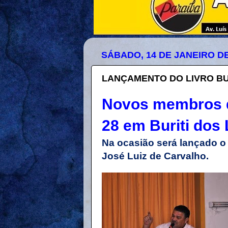
SÁBADO, 14 DE JANEIRO DE
LANÇAMENTO DO LIVRO B
Novos membros d
28 em Buriti dos
Na ocasião será lançado o l
José Luiz de Carvalho.