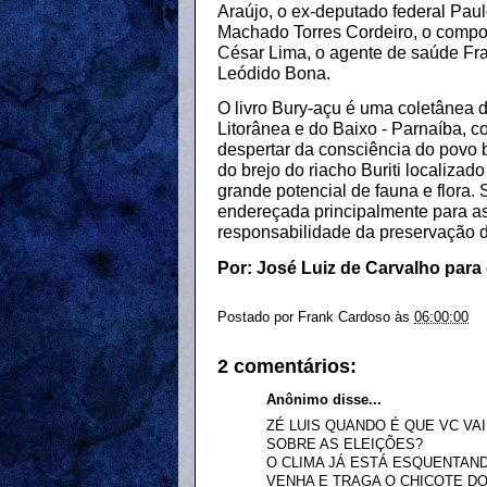
Araújo, o ex-deputado federal Paul
Machado Torres Cordeiro, o compos
César Lima, o agente de saúde Fra
Leódido Bona.
O livro Bury-açu é uma coletânea 
Litorânea e do Baixo - Parnaíba, c
despertar da consciência do povo 
do brejo do riacho Buriti localizad
grande potencial de fauna e flora
endereçada principalmente para as
responsabilidade da preservação d
Por: José Luiz de Carvalho para
Postado por
Frank Cardoso
às
06:00:00
2 comentários:
Anônimo disse...
ZÉ LUIS QUANDO É QUE VC VA
SOBRE AS ELEIÇÕES?
O CLIMA JÁ ESTÁ ESQUENTAND
VENHA E TRAGA O CHICOTE D