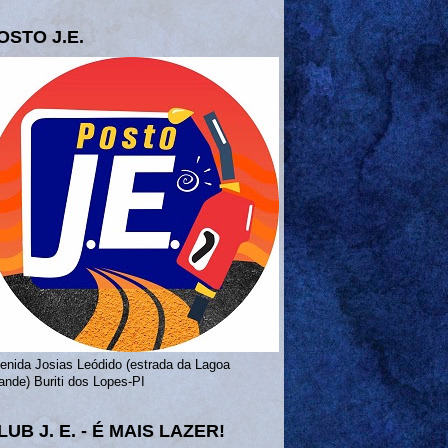
OSTO J.E.
enida Josias Leódido (estrada da Lagoa
ande) Buriti dos Lopes-PI
LUB J. E. - É MAIS LAZER!