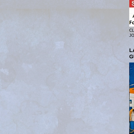
CL
JO
L
G