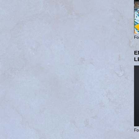
Fo
E
L
Fo