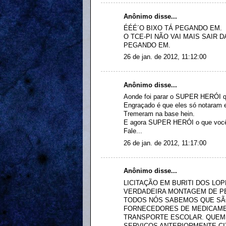
Anônimo disse...
ÉÉÉ´O BIXO TÁ PEGANDO EM.
O TCE-PI NÃO VAI MAIS SAIR 
PEGANDO EM.
26 de jan. de 2012, 11:12:00
Anônimo disse...
Aonde foi parar o SUPER HERÓI qu
Engraçado é que eles só notaram 
Tremeram na base hein.
E agora SUPER HERÓI o que você 
Fale...
26 de jan. de 2012, 11:17:00
Anônimo disse...
LICITAÇÃO EM BURITI DOS LOP
VERDADEIRA MONTAGEM DE P
TODOS NÓS SABEMOS QUE SÃ
FORNECEDORES DE MEDICAMEN
TRANSPORTE ESCOLAR. QUEM
SERVIÇOS ANTERIORMENTE CI