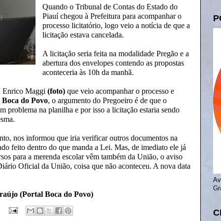
Quando o Tribunal de Contas do Estado do
Piauí chegou à Prefeitura para acompanhar o
P
processo licitatório, logo veio a notícia de que a
licitação estava cancelada.
A licitação seria feita na modalidade Pregão e a
abertura dos envelopes contendo as propostas
aconteceria às 10h da manhã.
I Enrico Maggi
(foto)
que veio acompanhar o processo e
l Boca do Povo
, o argumento do Pregoeiro é de que o
 problema na planilha e por isso a licitação estaria sendo
esma.
nto, nos informou que iria verificar outros documentos na
endo feito dentro do que manda a Lei. Mas, de imediato ele já
ursos para a merenda escolar vêm também da União, o aviso
 Diário Oficial da União, coisa que não aconteceu. A nova data
Av
Gr
raújo (Portal Boca do Povo)
C