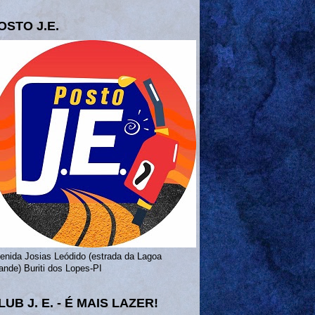
OSTO J.E.
enida Josias Leódido (estrada da Lagoa
ande) Buriti dos Lopes-PI
LUB J. E. - É MAIS LAZER!