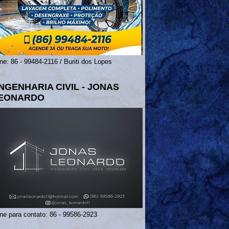
ne: 86 - 99484-2116 / Buriti dos Lopes
NGENHARIA CIVIL - JONAS
EONARDO
ne para contato: 86 - 99586-2923