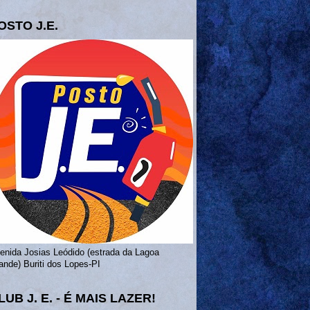
OSTO J.E.
enida Josias Leódido (estrada da Lagoa
ande) Buriti dos Lopes-PI
LUB J. E. - É MAIS LAZER!