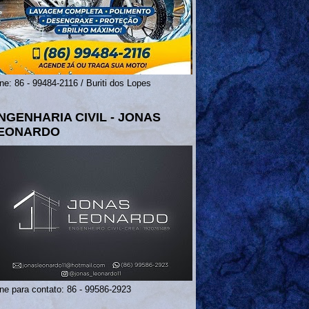
ne: 86 - 99484-2116 / Buriti dos Lopes
NGENHARIA CIVIL - JONAS
EONARDO
ne para contato: 86 - 99586-2923