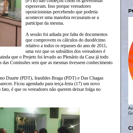
(PTB) não começou como os governistas
esperavam. Isso porque vereadores
P
oposicionistas percebendo que poderia
acontecer uma manobra recusaram-se a
participar da mesma.
A sessão foi adiada por falta de documentos
que comprovem os cálculos do duodécimo
relativo a todos os repasses do ano de 2011,
uma vez que os subsídios dos vereadores é
 ainda que o Projeto foi levado ao Plenário da Casa já todo
res das Comissões sem que as mesmas tivessem conhecimento
elino Duarte (PDT), Iranildes Braga (PDT) e Das Chagas
parecer. Ficou agendado para terça-feira (17) um novo
o fato, é que os vereadores não querem deixar folga no
Av
Gr
C