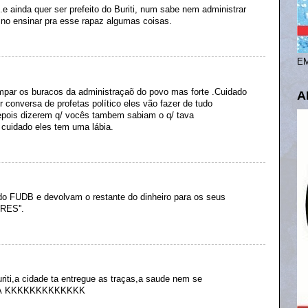
.e ainda quer ser prefeito do Buriti, num sabe nem administrar
ino ensinar pra esse rapaz algumas coisas.
EM
tampar os buracos da administraçaõ do povo mas forte .Cuidado
A
 conversa de profetas político eles vão fazer de tudo
depois dizerem q/ vocês tambem sabiam o q/ tava
cuidado eles tem uma lábia.
o FUDB e devolvam o restante do dinheiro para os seus
RES''.
riti,a cidade ta entregue as traças,a saude nem se
BIÁ KKKKKKKKKKKKK