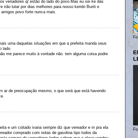
r os veriadores q/ estão do lado do povo.Mas eu sei ke das
 irão lutar por dias melhores para nosso kerido Buriti e
ir amigos povo forte nunca mais.
Fo
ais uma daquelas situações em que a prefeita manda seus
o lado.
E
 não me parece muito à vontade não. tem alguma coisa podre
L
om ar de preocupação mesmo, o que será que está havendo
a.
eita e um coitado ivana sempre diz que vereador e m pra ela
Fo
ereador comprado com notas de gasolina tipo todos da
desta camara de vereadores todos sabem que o olavo vendeu