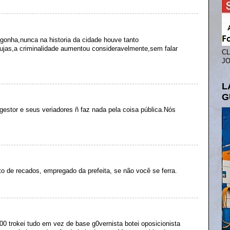
rgonha,nunca na historia da cidade houve tanto
ujas,a criminalidade aumentou consideravelmente,sem falar
CL
JO
L
G
gestor e seus veriadores ñ faz nada pela coisa pública.Nós
o de recados, empregado da prefeita, se não você se ferra.
00 trokei tudo em vez de base g0vernista botei oposicionista