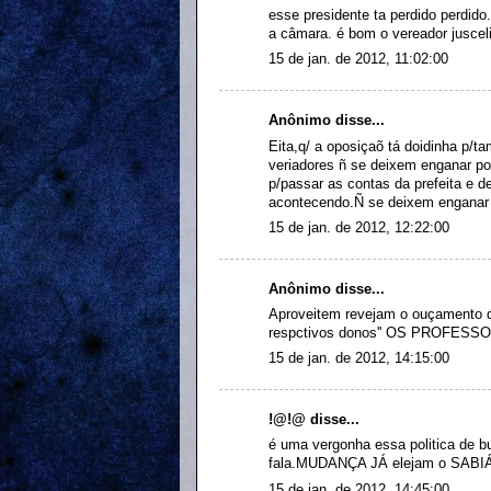
esse presidente ta perdido perdido.
a câmara. é bom o vereador juscel
15 de jan. de 2012, 11:02:00
Anônimo disse...
Eita,q/ a oposiçaõ tá doidinha p/
veriadores ñ se deixem enganar por
p/passar as contas da prefeita e 
acontecendo.Ñ se deixem enganar 
15 de jan. de 2012, 12:22:00
Anônimo disse...
Aproveitem revejam o ouçamento d
respctivos donos'' OS PROFESSO
15 de jan. de 2012, 14:15:00
!@!@ disse...
é uma vergonha essa politica de bu
fala.MUDANÇA JÁ elejam o SA
15 de jan. de 2012, 14:45:00