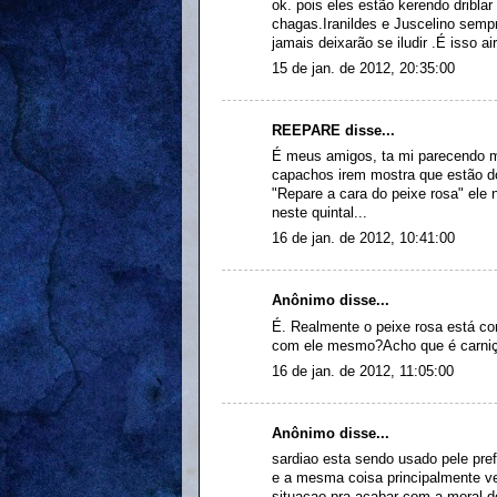
ok. pois eles estão kerendo dribla
chagas.Iranildes e Juscelino sempre
jamais deixarão se iludir .É isso a
15 de jan. de 2012, 20:35:00
REEPARE disse...
É meus amigos, ta mi parecendo m
capachos irem mostra que estão d
"Repare a cara do peixe rosa" ele
neste quintal...
16 de jan. de 2012, 10:41:00
Anônimo disse...
É. Realmente o peixe rosa está c
com ele mesmo?Acho que é carniç
16 de jan. de 2012, 11:05:00
Anônimo disse...
sardiao esta sendo usado pele pref
e a mesma coisa principalmente v
situacao pra acabar com a moral 