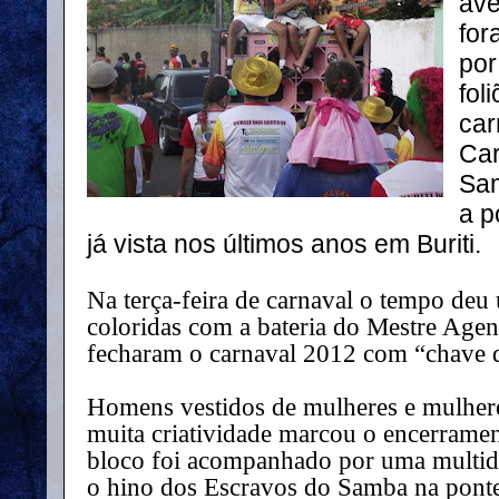
ave
for
por
fol
car
Car
Sam
a p
já vista nos últimos anos em Buriti.
Na terça-feira de carnaval o tempo deu 
coloridas com a bateria do Mestre Age
fecharam o carnaval 2012 com “chave 
Homens vestidos de mulheres e mulhere
muita criatividade marcou o encerramen
bloco foi acompanhado por uma multid
o hino dos Escravos do Samba na ponte