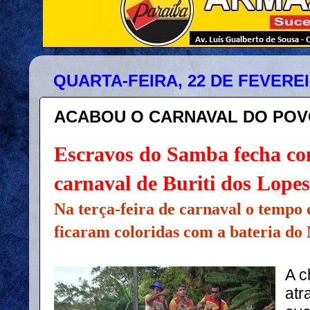
QUARTA-FEIRA, 22 DE FEVEREI
ACABOU O CARNAVAL DO POV
Escravos do Samba fecha co
carnaval de Buriti dos Lopes
Na terça-feira de carnaval o tempo 
ficaram coloridas com a bateria do
A c
atr