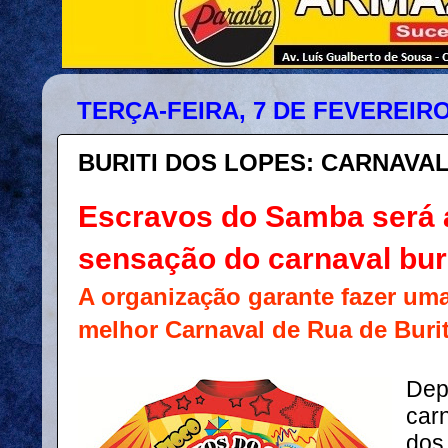
TERÇA-FEIRA, 7 DE FEVEREIRO
BURITI DOS LOPES: CARNAVAL
Escravos do Samba será 
sensação do carnaval bur
A organização garante fazer uma
melhor Carnaval de Rua de Buri
Dep
carn
dos 