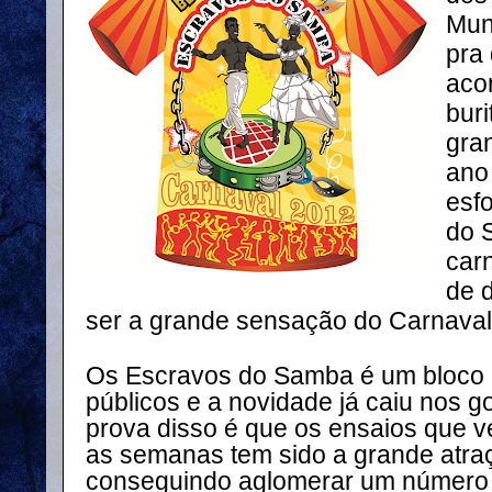
Mun
pra
aco
bur
gra
ano
esf
do 
car
de 
ser a grande sensação do Carnaval
Os Escravos do Samba é um bloco l
públicos e a novidade já caiu nos go
prova disso é que os ensaios que 
as semanas tem sido a grande atra
conseguindo aglomerar um número 