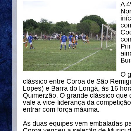
A 4
Nor
iní
com
Coc
con
Pri
ain
Bur
O g
clássico entre Coroa de São Remigio
Lopes) e Barra do Longá, às 16 hor
Quimerzão. O grande clássico que d
vale a vice-liderança da competiçã
entrar com força máxima.
As duas equipes vem embaladas par
Coroa venceu a seleção de Murici 