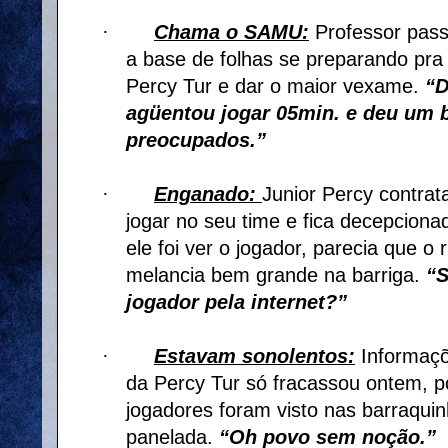
·
Chama o SAMU:
Professor pas
a base de folhas se preparando pra j
Percy Tur e dar o maior vexame.
“D
agüentou jogar 05min. e deu um 
preocupados.”
·
Enganado:
Junior Percy contrat
jogar no seu time e fica decepcion
ele foi ver o jogador, parecia que 
melancia bem grande na barriga.
“S
jogador pela internet?”
·
Estavam sonolentos:
Informaçõ
da Percy Tur só fracassou ontem, po
jogadores foram visto nas barraqu
panelada.
“Oh povo sem noção.”