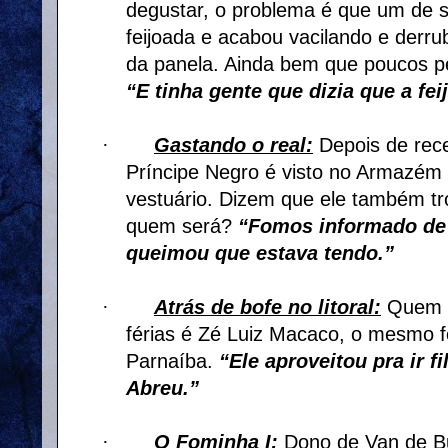
degustar, o problema é que um de s
feijoada e acabou vacilando e derr
da panela. Ainda bem que poucos p
“E tinha gente que dizia que a fei
·
Gastando o real:
Depois de rec
Príncipe Negro é visto no Armazém
vestuário. Dizem que ele também tr
quem será?
“Fomos informado de 
queimou que estava tendo.”
·
Atrás de bofe no litoral:
Quem e
férias é Zé Luiz Macaco, o mesmo f
Parnaíba.
“Ele aproveitou pra ir fi
Abreu.”
·
O Fominha I:
Dono de Van de Bu