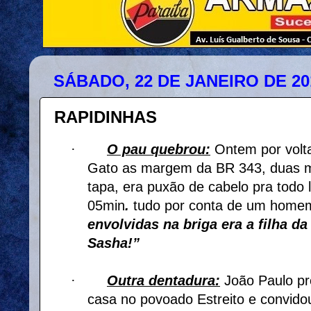
SÁBADO, 22 DE JANEIRO DE 20
RAPIDINHAS
·
O pau quebrou:
Ontem por volt
Gato as margem da BR 343, duas 
tapa, era puxão de cabelo pra todo 
05min
.
tudo por conta de um home
envolvidas na briga era a filha d
Sasha!”
·
Outra dentadura:
João Paulo pr
casa no povoado Estreito e convido