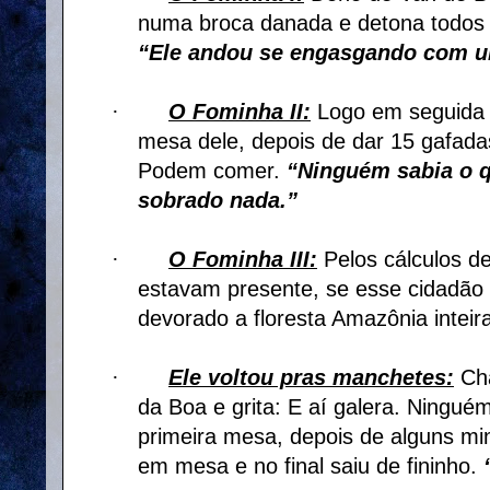
numa broca danada e detona todos 
“Ele andou se engasgando com u
·
O Fominha II:
Logo em seguida e
mesa dele, depois de dar 15 gafadas
Podem comer.
“Ninguém sabia o q
sobrado nada.”
·
O Fominha III:
Pelos cálculos d
estavam presente, se esse cidadão f
devorado a floresta Amazônia inteir
·
Ele voltou pras manchetes:
Cha
da Boa e grita: E aí galera. Ningué
primeira mesa, depois de alguns m
em mesa e no final saiu de fininho.