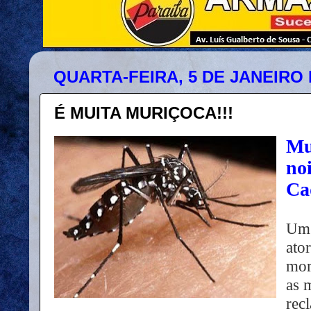
QUARTA-FEIRA, 5 DE JANEIRO 
É MUITA MURIÇOCA!!!
Mu
noi
Ca
Um 
ato
mor
as 
rec