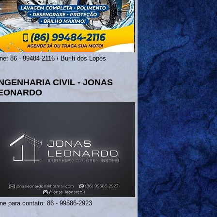
ne: 86 - 99484-2116 / Buriti dos Lopes
NGENHARIA CIVIL - JONAS
EONARDO
ne para contato: 86 - 99586-2923