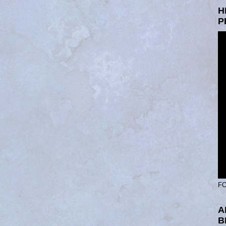
H
P
FO
A
B