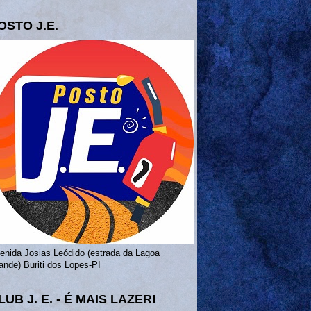
OSTO J.E.
enida Josias Leódido (estrada da Lagoa
ande) Buriti dos Lopes-PI
LUB J. E. - É MAIS LAZER!