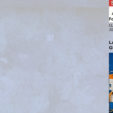
CL
JO
L
G