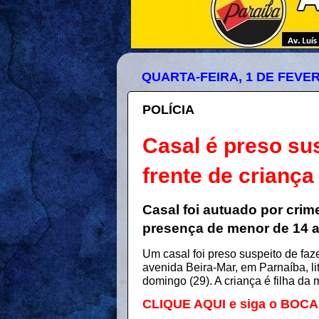
QUARTA-FEIRA, 1 DE FEVER
POLÍCIA
Casal é preso su
frente de criança
Casal foi autuado por crim
presença de menor de 14 a
Um casal foi preso suspeito de fa
avenida Beira-Mar, em Parnaíba, lit
domingo (29). A criança é filha da
CLIQUE AQUI e siga o BOC