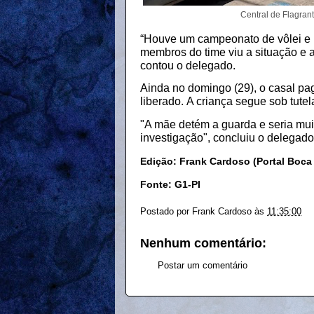
Central de Flagran
“Houve um campeonato de vôlei e 
membros do time viu a situação e a
contou o delegado.
Ainda no domingo (29), o casal pag
liberado. A criança segue sob tute
"A mãe detém a guarda e seria muit
investigação", concluiu o delegado
Edição: Frank Cardoso (Portal Boca
Fonte: G1-PI
Postado por
Frank Cardoso
às
11:35:00
Nenhum comentário:
Postar um comentário