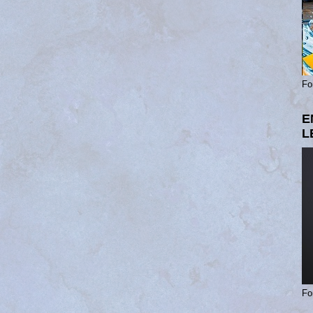
Fo
E
L
Fo