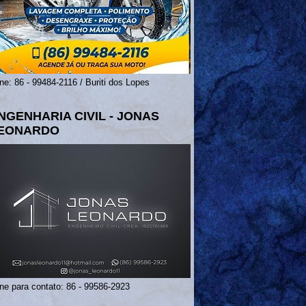
ne: 86 - 99484-2116 / Buriti dos Lopes
NGENHARIA CIVIL - JONAS
EONARDO
ne para contato: 86 - 99586-2923