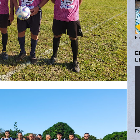
Fo
E
L
Fo