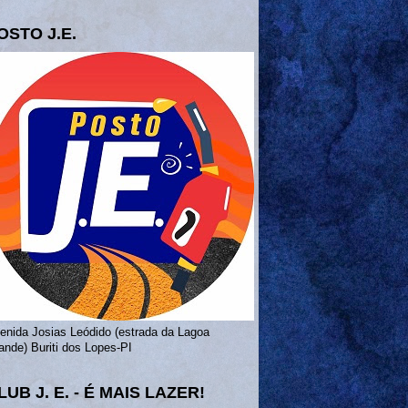
OSTO J.E.
enida Josias Leódido (estrada da Lagoa
ande) Buriti dos Lopes-PI
LUB J. E. - É MAIS LAZER!