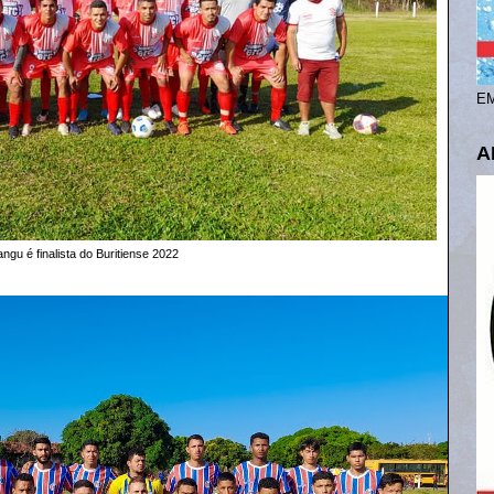
EM
A
ngu é finalista do Buritiense 2022