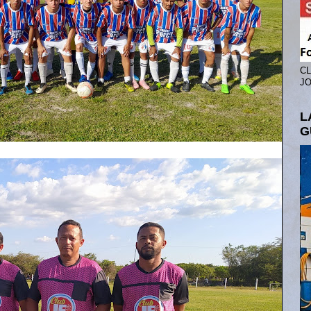
CL
JO
L
G