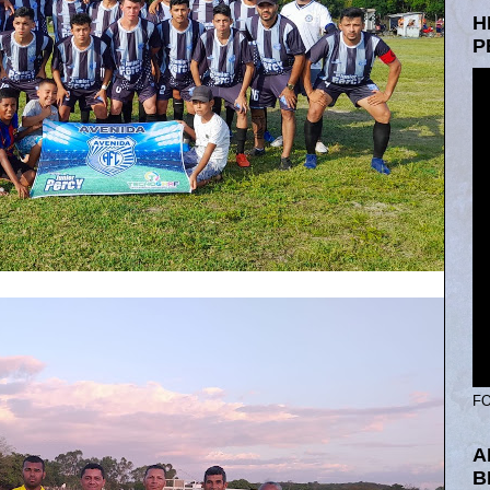
H
P
FO
A
B