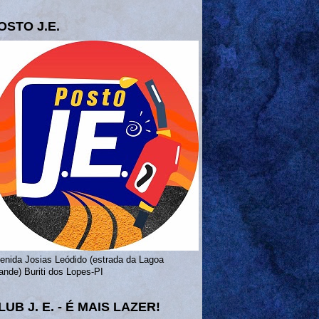
OSTO J.E.
enida Josias Leódido (estrada da Lagoa
ande) Buriti dos Lopes-PI
LUB J. E. - É MAIS LAZER!