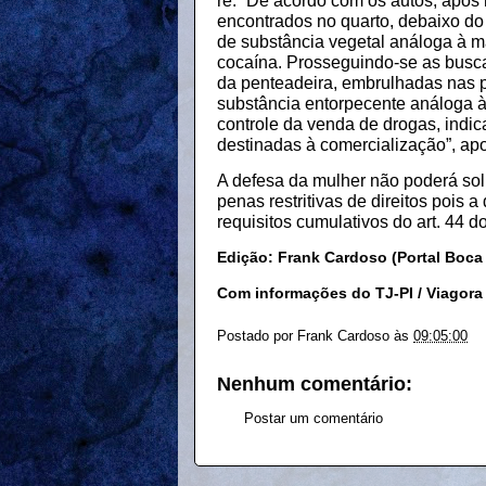
ré. “De acordo com os autos, após
encontrados no quarto, debaixo do
de substância vegetal análoga à 
cocaína. Prosseguindo-se as busca
da penteadeira, embrulhadas nas 
substância entorpecente análoga à
controle da venda de drogas, indi
destinadas à comercialização”, apo
A defesa da mulher não poderá solic
penas restritivas de direitos pois
requisitos cumulativos do art. 44 
Edição: Frank Cardoso (Portal Boca
Com informações do TJ-PI / Viagora
Postado por
Frank Cardoso
às
09:05:00
Nenhum comentário:
Postar um comentário