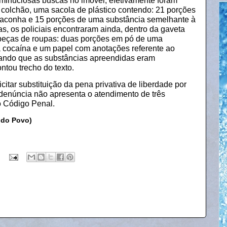
 minuciosas buscas no imóvel, efetivamente foram
 colchão, uma sacola de plástico contendo: 21 porções
maconha e 15 porções de uma substância semelhante à
s, os policiais encontraram ainda, dentro da gaveta
peças de roupas: duas porções em pó de uma
 cocaína e um papel com anotações referente ao
cando que as substâncias apreendidas eram
ntou trecho do texto.
itar substituição da pena privativa de liberdade por
 a denúncia não apresenta o atendimento de três
do Código Penal.
 do Povo)