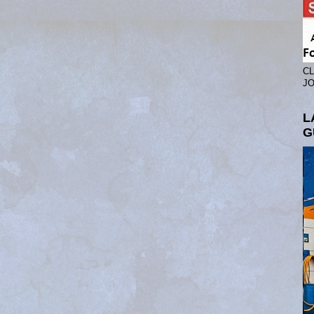
CL
JO
L
G