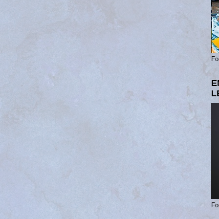
Fo
E
L
Fo