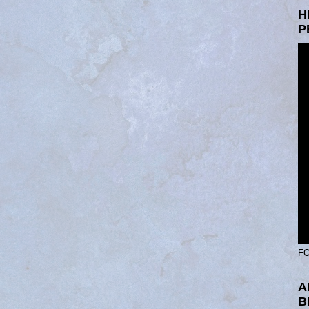
H
P
FO
A
B