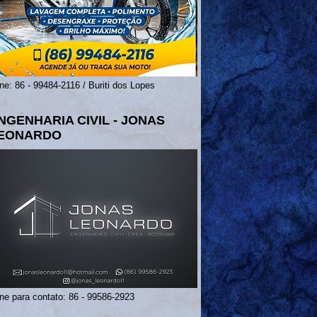
ne: 86 - 99484-2116 / Buriti dos Lopes
NGENHARIA CIVIL - JONAS
EONARDO
ne para contato: 86 - 99586-2923