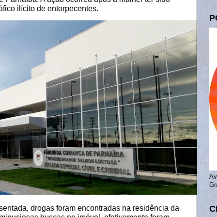
fico ilícito de entorpecentes.
P
Av
Gr
sentada, drogas foram encontradas na residência da
C