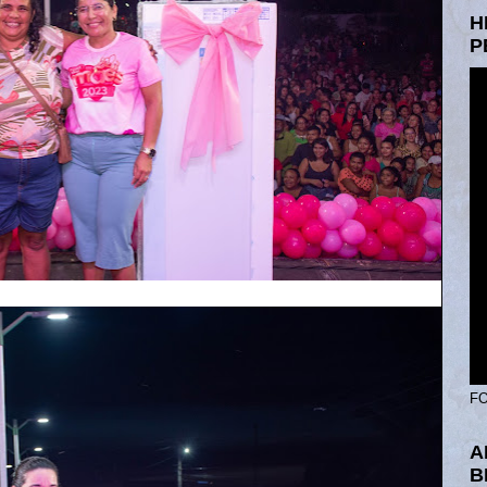
H
P
FO
A
B