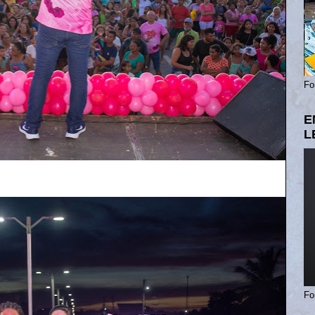
Fo
E
L
Fo