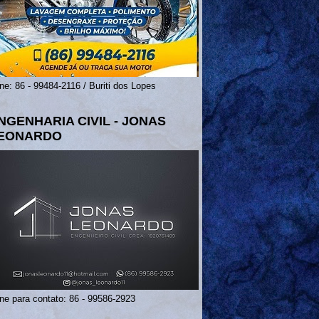
ne: 86 - 99484-2116 / Buriti dos Lopes
NGENHARIA CIVIL - JONAS
EONARDO
ne para contato: 86 - 99586-2923