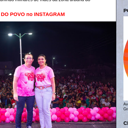
P
A DO POVO no INSTAGRAM
Av
Gr
C