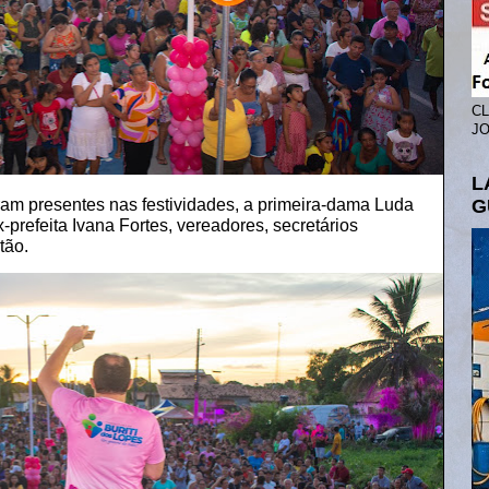
CL
JO
L
eram presentes nas festividades, a primeira-dama Luda
G
x-prefeita Ivana Fortes, vereadores, secretários
tão.