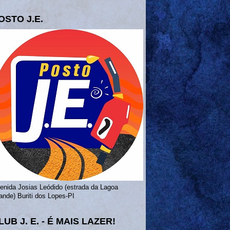
OSTO J.E.
enida Josias Leódido (estrada da Lagoa
ande) Buriti dos Lopes-PI
LUB J. E. - É MAIS LAZER!