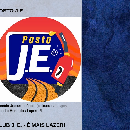
OSTO J.E.
enida Josias Leódido (estrada da Lagoa
ande) Buriti dos Lopes-PI
LUB J. E. - É MAIS LAZER!