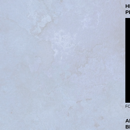
H
P
FO
A
B