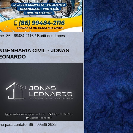
ne: 86 - 99484-2116 / Buriti dos Lopes
NGENHARIA CIVIL - JONAS
EONARDO
ne para contato: 86 - 99586-2923