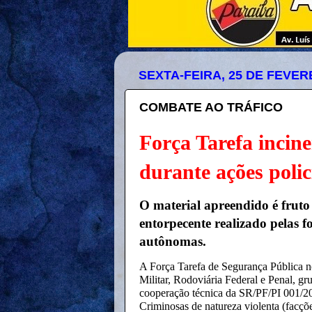
SEXTA-FEIRA, 25 DE FEVER
COMBATE AO TRÁFICO
Força Tarefa incin
durante ações polici
O material apreendido é fruto 
entorpecente realizado pelas f
autônomas.
A Força Tarefa de Segurança Pública no
Militar, Rodoviária Federal e Penal, g
cooperação técnica da SR/PF/PI 001/2
Criminosas de natureza violenta (facçõ