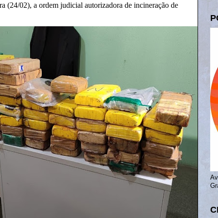
a (24/02), a ordem judicial autorizadora de incineração de
P
Av
Gr
C