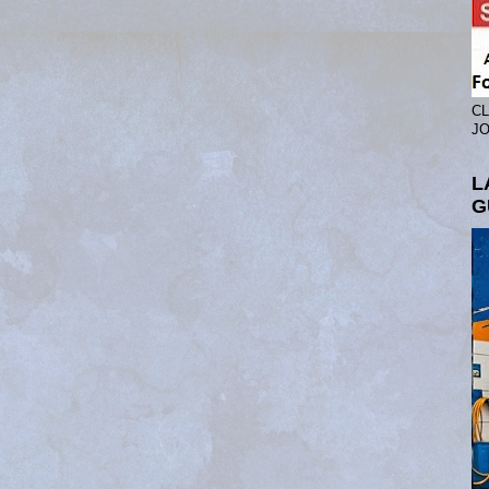
CL
JO
L
G