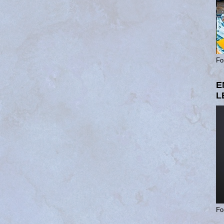
Fo
E
L
Fo