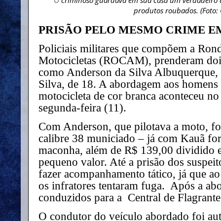
produtos roubados. (Foto:
PRISÃO PELO MESMO CRIME EM
Policiais militares que compõem a Ron
Motocicletas (ROCAM), prenderam dois
como Anderson da Silva Albuquerque, 
Silva, de 18. A abordagem aos homen
motocicleta de cor branca aconteceu no 
segunda-feira (11).
Com Anderson, que pilotava a moto, fo
calibre 38 municiado – já com Kauã fo
maconha, além de R$ 139,00 dividido e
pequeno valor. Até a prisão dos suspeit
fazer acompanhamento tático, já que ao 
os infratores tentaram fuga. Após a ab
conduzidos para a Central de Flagrant
O condutor do veículo abordado foi aut