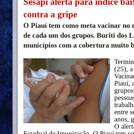
Sesapi alerta para índice ba
contra a gripe
O Piauí tem como meta vacinar no
de cada um dos grupos. Buriti dos L
municípios com a cobertura muito b
Termin
(25), 
Vacina
Piauí, 
grupos 
pessoa
trabalh
entre 
anos, g
O aler
Estadual de Imunização. O Piauí tem 