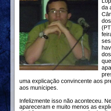
Lop
da 
Câm
dos
(PT
fei
ses
hav
dos
que
apa
pre
uma explicação convincente aos pr
aos munícipes.
Infelizmente isso não aconteceu. N
apareceram e muito menos as expli