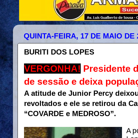
QUINTA-FEIRA, 17 DE MAIO DE 
BURITI DOS LOPES
VERGONHA!
Presidente d
de sessão e deixa popula
A atitude de Junior Percy deixo
revoltados e ele se retirou da C
“COVARDE e MEDROSO”.
A p