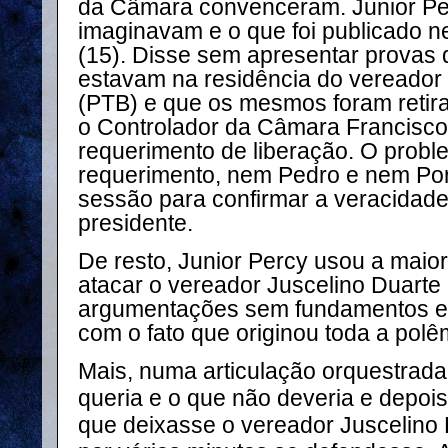
da Câmara convenceram. Junior Per
imaginavam e o que foi publicado ne
(15). Disse sem apresentar provas 
estavam na residência do vereador 
(PTB) e que os mesmos foram retir
o Controlador da Câmara Francisco 
requerimento de liberação. O prob
requerimento, nem Pedro e nem Po
sessão para confirmar a veracidad
presidente.
De resto, Junior Percy usou a maior
atacar o vereador Juscelino Duart
argumentações sem fundamentos e 
com o fato que originou toda a polê
Mais, numa articulação orquestrada,
queria e o que não deveria e depoi
que deixasse o vereador Juscelino 