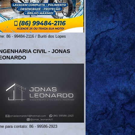
ne: 86 - 99484-2116 / Buriti dos Lopes
NGENHARIA CIVIL - JONAS
EONARDO
ne para contato: 86 - 99586-2923