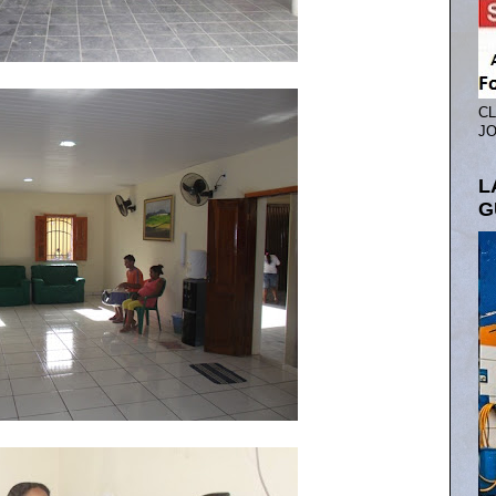
CL
JO
L
G