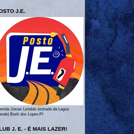
OSTO J.E.
enida Josias Leódido (estrada da Lagoa
ande) Buriti dos Lopes-PI
LUB J. E. - É MAIS LAZER!