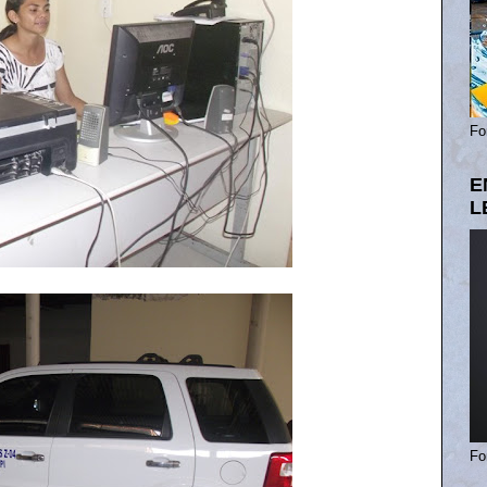
Fo
E
L
Fo