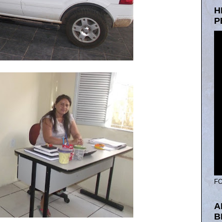
H
P
FO
A
B