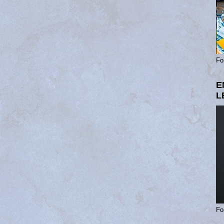
Fo
E
L
Fo