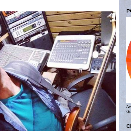
P
Av
Gr
C