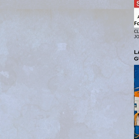
CL
JO
L
G