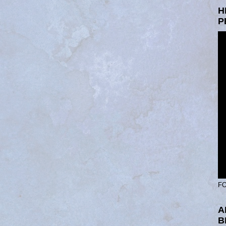
H
P
FO
A
B