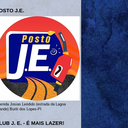
OSTO J.E.
enida Josias Leódido (estrada da Lagoa
ande) Buriti dos Lopes-PI
LUB J. E. - É MAIS LAZER!