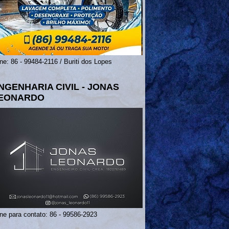
ne: 86 - 99484-2116 / Buriti dos Lopes
NGENHARIA CIVIL - JONAS
EONARDO
ne para contato: 86 - 99586-2923