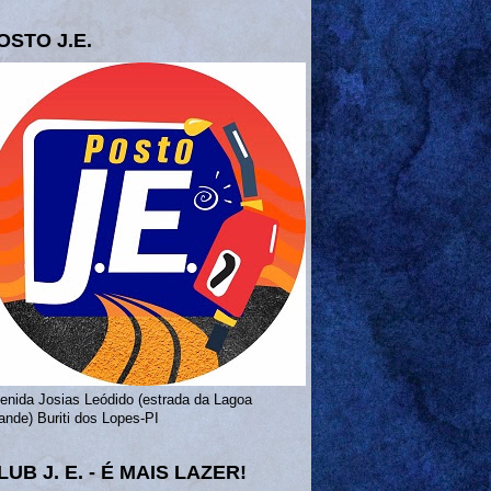
OSTO J.E.
enida Josias Leódido (estrada da Lagoa
ande) Buriti dos Lopes-PI
LUB J. E. - É MAIS LAZER!