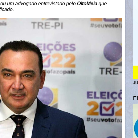
rmou um advogado entrevistado pelo
OitoMeia
que
ficado.
J
F