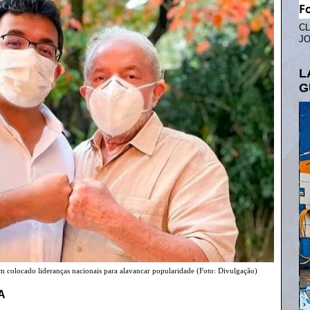
CL
JO
L
G
têm colocado lideranças nacionais para alavancar popularidade (Foto: Divulgação)
A