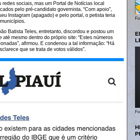
redes sociais, mas um Portal de Notícias local
cados pelo pré-candidato governista. “Com apoio”,
u Instagram (apagado) e pelo portal, o petista teria
Fo
municípios.
ão Batista Teles, entretanto, discordou e postou um
E
e até mesmo dentro do próprio site: “Estes números
L
onadas”, afirmou. E condenou a tal informação: “Há
clarece que se trata de votos válidos”.
Fo
H
P